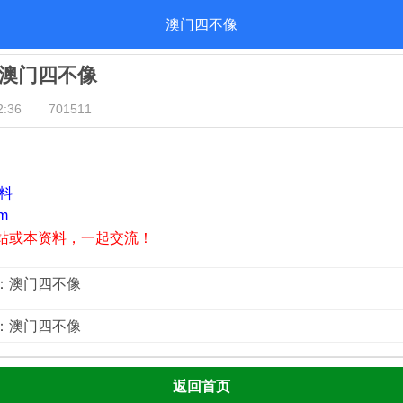
澳门四不像
期：澳门四不像
:36
701511
资料
m
站或本资料，一起交流！
6期：澳门四不像
4期：澳门四不像
返回首页