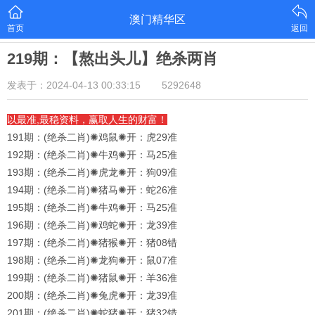
澳门精华区
首页
返回
219期：【熬出头儿】绝杀两肖
发表于：2024-04-13 00:33:15
5292648
以最准,最稳资料，赢取人生的财富！
191期：(绝杀二肖)✺鸡鼠✺开：虎29准
192期：(绝杀二肖)✺牛鸡✺开：马25准
193期：(绝杀二肖)✺虎龙✺开：狗09准
194期：(绝杀二肖)✺猪马✺开：蛇26准
195期：(绝杀二肖)✺牛鸡✺开：马25准
196期：(绝杀二肖)✺鸡蛇✺开：龙39准
197期：(绝杀二肖)✺猪猴✺开：猪08错
198期：(绝杀二肖)✺龙狗✺开：鼠07准
199期：(绝杀二肖)✺猪鼠✺开：羊36准
200期：(绝杀二肖)✺兔虎✺开：龙39准
201期：(绝杀二肖)✺蛇猪✺开：猪32错