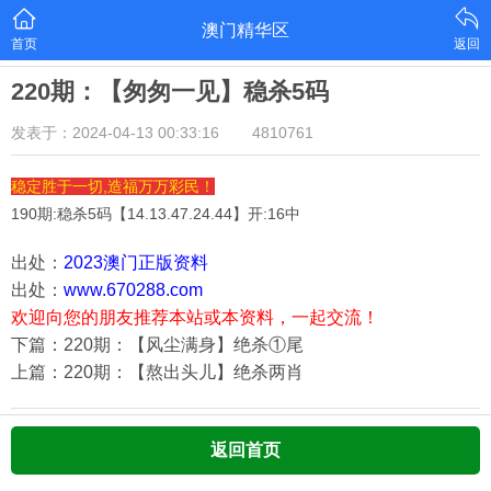
澳门精华区
首页
返回
220期：【匆匆一见】稳杀5码
发表于：2024-04-13 00:33:16
4810761
稳定胜于一切,造福万万彩民！
190期:稳杀5码【
14.13.47.24.44
】开:16中
出处：
2023澳门正版资料
出处：
www.670288.com
欢迎向您的朋友推荐本站或本资料，一起交流！
下篇：220期：【风尘满身】绝杀①尾
上篇：220期：【熬出头儿】绝杀两肖
返回首页