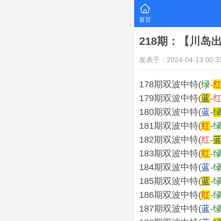
首页
218期：【川岛
发表于：2024-04-13 00:33
178期双波中特(
绿
-
179期双波中特(
蓝
-
180期双波中特(
蓝
-
181期双波中特(
红
-
182期双波中特(
红
-
183期双波中特(
红
-
184期双波中特(
蓝
-
185期双波中特(
蓝
-
186期双波中特(
红
-
187期双波中特(
蓝
-