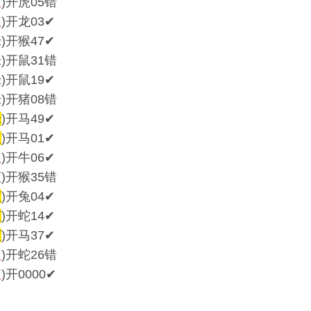
红
)开虎05错
红
)开龙03✔
绿
)开猴47✔
绿
)开鼠31错
绿
)开鼠19✔
绿
)开猪08错
绿
)开马49✔
红
)开马01✔
红
)开牛06✔
蓝
)开猴35错
蓝
)开兔04✔
蓝
)开蛇14✔
蓝
)开马37✔
红
)开蛇26错
红
)开0000✔