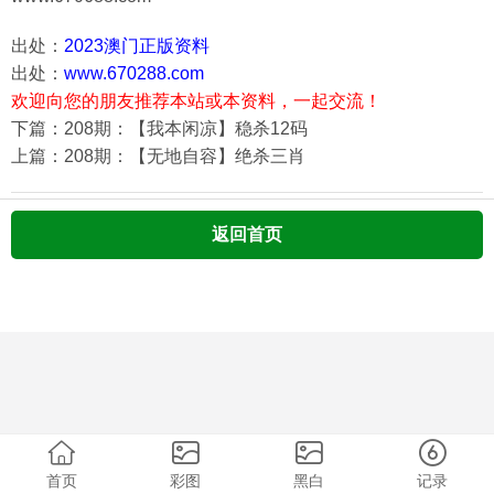
出处：
2023澳门正版资料
出处：
www.670288.com
欢迎向您的朋友推荐本站或本资料，一起交流！
下篇：208期：【我本闲凉】稳杀12码
上篇：208期：【无地自容】绝杀三肖
返回首页
首页
彩图
黑白
记录