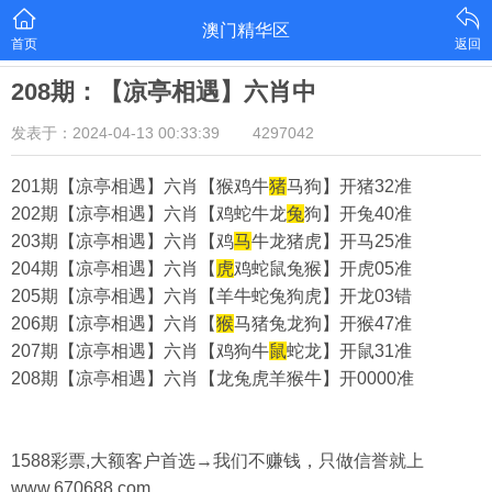
澳门精华区
首页
返回
208期：【凉亭相遇】六肖中
发表于：2024-04-13 00:33:39
4297042
201期【凉亭相遇】六肖【猴鸡牛
猪
马狗】
开猪32准
202期【凉亭相遇】六肖【鸡蛇牛龙
兔
狗】
开兔40准
203期【凉亭相遇】六肖【鸡
马
牛龙猪虎】
开马25准
204期【凉亭相遇】六肖【
虎
鸡蛇鼠兔猴】
开虎05准
205期【凉亭相遇】六肖【羊牛蛇兔狗虎】
开龙03错
206期【凉亭相遇】六肖【
猴
马猪兔龙狗】
开猴47准
207期【凉亭相遇】六肖【鸡狗牛
鼠
蛇龙】
开鼠31准
208期【凉亭相遇】六肖【龙兔虎羊猴牛】
开0000准
1588彩票,大额客户首选→我们不赚钱，只做信誉就上
www.670688.com