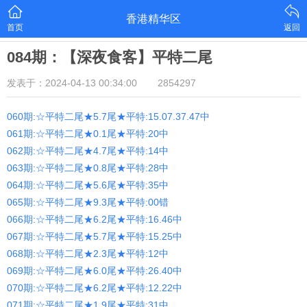
香港精华区
首页
返回
084期：【深夜食客】平特二尾
发表于：2024-04-13 00:34:00
2854297
060期:☆平特二尾★5.7尾★平特:15.07.37.47中
061期:☆平特二尾★0.1尾★平特:20中
062期:☆平特二尾★4.7尾★平特:14中
063期:☆平特二尾★0.8尾★平特:28中
064期:☆平特二尾★5.6尾★平特:35中
065期:☆平特二尾★9.3尾★平特:00错
066期:☆平特二尾★6.2尾★平特:16.46中
067期:☆平特二尾★5.7尾★平特:15.25中
068期:☆平特二尾★2.3尾★平特:12中
069期:☆平特二尾★6.0尾★平特:26.40中
070期:☆平特二尾★6.2尾★平特:12.22中
071期:☆平特二尾★1.9尾★平特:31中