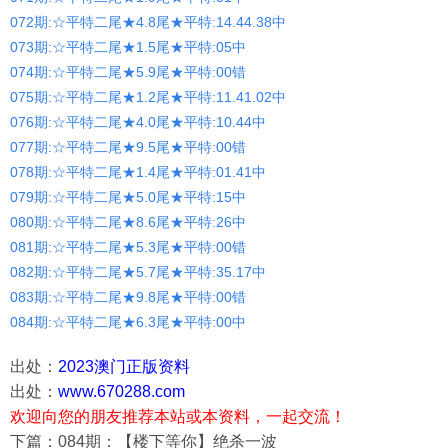
072期:☆平特二尾★4.8尾★平特:14.44.38中
073期:☆平特二尾★1.5尾★平特:05中
074期:☆平特二尾★5.9尾★平特:00错
075期:☆平特二尾★1.2尾★平特:11.41.02中
076期:☆平特二尾★4.0尾★平特:10.44中
077期:☆平特二尾★9.5尾★平特:00错
078期:☆平特二尾★1.4尾★平特:01.41中
079期:☆平特二尾★5.0尾★平特:15中
080期:☆平特二尾★8.6尾★平特:26中
081期:☆平特二尾★5.3尾★平特:00错
082期:☆平特二尾★5.7尾★平特:35.17中
083期:☆平特二尾★9.8尾★平特:00错
084期:☆平特二尾★6.3尾★平特:00中
出处：
2023澳门正版资料
出处：
www.670288.com
欢迎向您的朋友推荐本站或本资料，一起交流！
下篇：084期：【楼下等你】绝杀一波