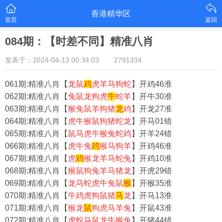
香港精华区
首页
返回
084期：【时差不同】精准八肖
发表于：2024-04-13 00:34:03
2791334
061期:精准八肖【
龙鼠
鸡
虎羊马狗蛇
】开鸡46准
062期:精准八肖【
兔鼠龙狗虎
牛
蛇羊
】开牛30准
063期:精准八肖【
猴兔鼠羊狗猪
龙
鸡
】开龙27准
064期:精准八肖【
虎牛猴鼠狗猪蛇龙
】开马01错
065期:精准八肖【
鼠马虎牛猴兔蛇鸡
】开羊24错
066期:精准八肖【
虎牛兔
鸡
猴马狗羊
】开鸡46准
067期:精准八肖【
虎
鸡
猴龙羊马蛇兔
】开鸡10准
068期:精准八肖【
猴鼠狗兔羊马猪龙
】开虎29错
069期:精准八肖【
龙马蛇虎牛兔鼠
猴
】开猴35准
070期:精准八肖【
牛鸡虎狗鼠猪
马
龙
】开马13准
071期:精准八肖【
猴龙
鼠
狗虎马羊兔
】开鼠43准
072期:精准八肖【
虎蛇马鼠龙牛猴兔
】开猪44错