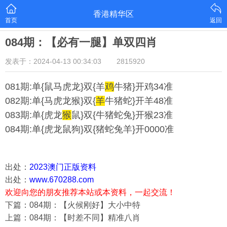
香港精华区
首页
返回
084期：【必有一腿】单双四肖
发表于：2024-04-13 00:34:03
2815920
081期:单{
鼠马虎龙
}双{羊
鸡
牛猪
}开鸡34准
082期:单{
马虎龙猴
}双{
羊
牛猪蛇
}开羊48准
083期:单{
虎龙
猴
鼠
}双{牛猪蛇兔
}开猴23准
084期:单{
虎龙鼠狗
}双{猪蛇兔羊
}开0000准
出处：
2023澳门正版资料
出处：
www.670288.com
欢迎向您的朋友推荐本站或本资料，一起交流！
下篇：084期：【火候刚好】大小中特
上篇：084期：【时差不同】精准八肖