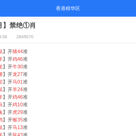
香港精华区
四月】禁绝①肖
:06
2849570
鼠
】开
猪44
准
羊
】开
鸡46
准
龙
】开
牛30
准
猪
】开
龙27
准
蛇
】开
马01
准
鼠
】开
羊24
准
羊
】开
鸡46
准
马
】开
鸡10
准
兔
】开
虎29
准
鸡
】开
猴35
准
鼠
】开
马13
准
羊
】开
鼠43
准