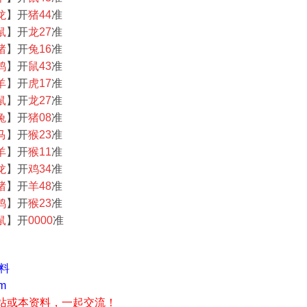
龙
】开
猪44
准
鼠
】开
龙27
准
猪
】开
兔16
准
鸡
】开
鼠43
准
羊
】开
虎17
准
鼠
】开
龙27
准
兔
】开
猪08
准
马
】开
猴23
准
羊
】开
猴11
准
龙
】开
鸡34
准
猪
】开
羊48
准
鸡
】开
猴23
准
鼠
】开
0000
准
资料
m
站或本资料，一起交流！