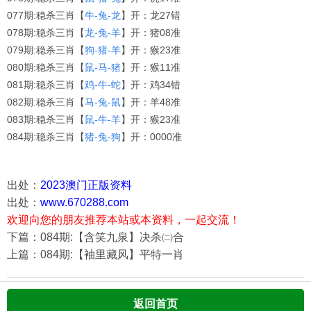
077期:稳杀三肖【
牛-兔-龙
】开：龙27错
078期:稳杀三肖【
龙-兔-羊
】开：猪08准
079期:稳杀三肖【
狗-猪-羊
】开：猴23准
080期:稳杀三肖【
鼠-马-猪
】开：猴11准
081期:稳杀三肖【
鸡-牛-蛇
】开：鸡34错
082期:稳杀三肖【
马-兔-鼠
】开：羊48准
083期:稳杀三肖【
鼠-牛-羊
】开：猴23准
084期:稳杀三肖【
猪-兔-狗
】开：0000准
出处：
2023澳门正版资料
出处：
www.670288.com
欢迎向您的朋友推荐本站或本资料，一起交流！
下篇：084期:【含笑九泉】决杀㈡合
上篇：084期:【袖里藏风】平特一肖
返回首页