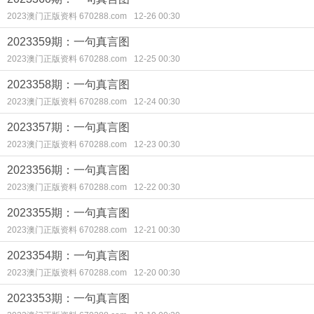
2023澳门正版资料 670288.com
12-26 00:30
2023359期：一句真言图
2023澳门正版资料 670288.com
12-25 00:30
2023358期：一句真言图
2023澳门正版资料 670288.com
12-24 00:30
2023357期：一句真言图
2023澳门正版资料 670288.com
12-23 00:30
2023356期：一句真言图
2023澳门正版资料 670288.com
12-22 00:30
2023355期：一句真言图
2023澳门正版资料 670288.com
12-21 00:30
2023354期：一句真言图
2023澳门正版资料 670288.com
12-20 00:30
2023353期：一句真言图