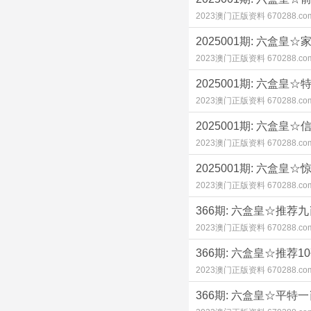
2023澳门正版资料 670288.co
2025001期: 六盒皇
2023澳门正版资料 670288.co
2025001期: 六盒皇
2023澳门正版资料 670288.co
2025001期: 六盒皇
2023澳门正版资料 670288.co
2025001期: 六盒皇
2023澳门正版资料 670288.co
366期: 六盒皇☆推荐
2023澳门正版资料 670288.co
366期: 六盒皇☆推荐1
2023澳门正版资料 670288.co
366期: 六盒皇☆平特