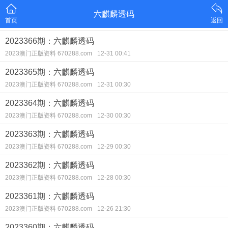
六麒麟透码
首页
返回
2023366期：六麒麟透码
2023澳门正版资料 670288.com
12-31 00:41
2023365期：六麒麟透码
2023澳门正版资料 670288.com
12-31 00:30
2023364期：六麒麟透码
2023澳门正版资料 670288.com
12-30 00:30
2023363期：六麒麟透码
2023澳门正版资料 670288.com
12-29 00:30
2023362期：六麒麟透码
2023澳门正版资料 670288.com
12-28 00:30
2023361期：六麒麟透码
2023澳门正版资料 670288.com
12-26 21:30
2023360期：六麒麟透码