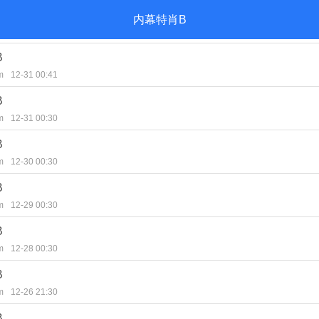
内幕特肖B
B
m
12-31 00:41
B
m
12-31 00:30
B
m
12-30 00:30
B
m
12-29 00:30
B
m
12-28 00:30
B
m
12-26 21:30
B