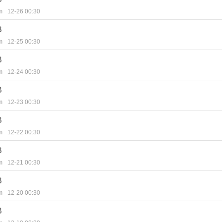
m
12-26 00:30
B
m
12-25 00:30
B
m
12-24 00:30
B
m
12-23 00:30
B
m
12-22 00:30
B
m
12-21 00:30
B
m
12-20 00:30
B