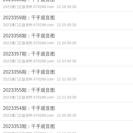
2023澳门正版资料 670288.com
12-26 00:30
2023359期：千手观音图
2023澳门正版资料 670288.com
12-25 00:30
2023358期：千手观音图
2023澳门正版资料 670288.com
12-24 00:30
2023357期：千手观音图
2023澳门正版资料 670288.com
12-23 00:30
2023356期：千手观音图
2023澳门正版资料 670288.com
12-22 00:30
2023355期：千手观音图
2023澳门正版资料 670288.com
12-21 00:30
2023354期：千手观音图
2023澳门正版资料 670288.com
12-20 00:30
2023353期：千手观音图