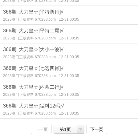
2023澳门正版资料 670288.com
12-31 00:35
366期: 大刀皇☆[平特两肖]√
2023澳门正版资料 670288.com
12-31 00:35
366期: 大刀皇☆[平特二尾]√
2023澳门正版资料 670288.com
12-31 00:35
366期: 大刀皇☆[大小一波]√
2023澳门正版资料 670288.com
12-31 00:35
366期: 大刀皇☆[七选四肖]√
2023澳门正版资料 670288.com
12-31 00:35
366期: 大刀皇☆[内幕二行]√
2023澳门正版资料 670288.com
12-31 00:35
366期: 大刀皇☆[猛料12码]√
2023澳门正版资料 670288.com
12-31 00:35
上一页
第1页
下一页