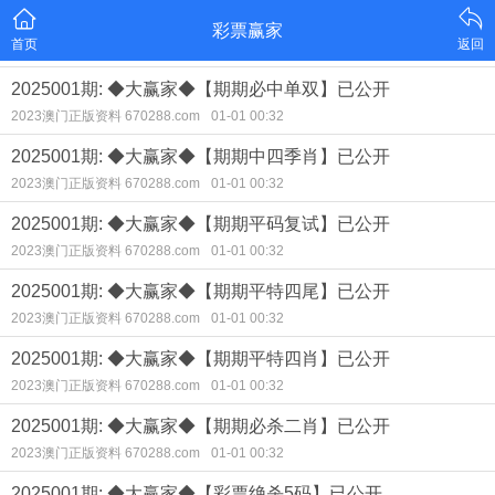
彩票赢家
首页
返回
2025001期: ◆大赢家◆【期期必中单双】已公开
2023澳门正版资料 670288.com
01-01 00:32
2025001期: ◆大赢家◆【期期中四季肖】已公开
2023澳门正版资料 670288.com
01-01 00:32
2025001期: ◆大赢家◆【期期平码复试】已公开
2023澳门正版资料 670288.com
01-01 00:32
2025001期: ◆大赢家◆【期期平特四尾】已公开
2023澳门正版资料 670288.com
01-01 00:32
2025001期: ◆大赢家◆【期期平特四肖】已公开
2023澳门正版资料 670288.com
01-01 00:32
2025001期: ◆大赢家◆【期期必杀二肖】已公开
2023澳门正版资料 670288.com
01-01 00:32
2025001期: ◆大赢家◆【彩票绝杀5码】已公开