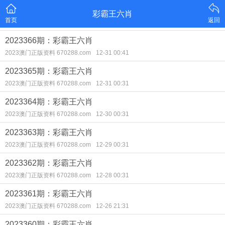
彩霸王六肖
首页
返回
2023366期：彩霸王六肖
2023澳门正版资料 670288.com
12-31 00:41
2023365期：彩霸王六肖
2023澳门正版资料 670288.com
12-31 00:31
2023364期：彩霸王六肖
2023澳门正版资料 670288.com
12-30 00:31
2023363期：彩霸王六肖
2023澳门正版资料 670288.com
12-29 00:31
2023362期：彩霸王六肖
2023澳门正版资料 670288.com
12-28 00:31
2023361期：彩霸王六肖
2023澳门正版资料 670288.com
12-26 21:31
2023360期：彩霸王六肖