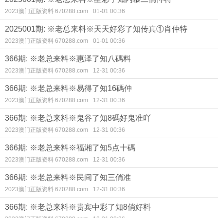
2023澳门正版资料 670288.com
01-01 00:36
2025001期: ※老总来料※天天好彩了知传真①肖仲特
2023澳门正版资料 670288.com
01-01 00:36
366期: ※老总来料※惠泽了知八碼料
2023澳门正版资料 670288.com
12-31 00:36
366期: ※老总来料※易得了知16碼仲
2023澳门正版资料 670288.com
12-31 00:36
366期: ※老总来料※鬼谷了知8碼好鬼准吖
2023澳门正版资料 670288.com
12-31 00:36
366期: ※老总来料※福湘了知5点十碼
2023澳门正版资料 670288.com
12-31 00:36
366期: ※老总来料※民间了知三俏准
2023澳门正版资料 670288.com
12-31 00:36
366期: ※老总来料※贵宾中彩了知8俏好料