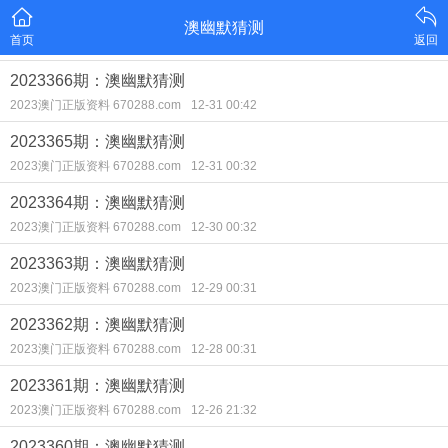
澳幽默猜测
首页
返回
2023366期：澳幽默猜测
2023澳门正版资料 670288.com
12-31 00:42
2023365期：澳幽默猜测
2023澳门正版资料 670288.com
12-31 00:32
2023364期：澳幽默猜测
2023澳门正版资料 670288.com
12-30 00:32
2023363期：澳幽默猜测
2023澳门正版资料 670288.com
12-29 00:31
2023362期：澳幽默猜测
2023澳门正版资料 670288.com
12-28 00:31
2023361期：澳幽默猜测
2023澳门正版资料 670288.com
12-26 21:32
2023360期：澳幽默猜测