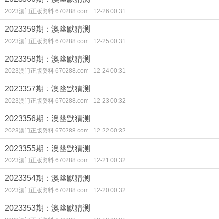
2023澳门正版资料 670288.com
12-26 00:31
2023359期：澳幽默猜测
2023澳门正版资料 670288.com
12-25 00:31
2023358期：澳幽默猜测
2023澳门正版资料 670288.com
12-24 00:31
2023357期：澳幽默猜测
2023澳门正版资料 670288.com
12-23 00:32
2023356期：澳幽默猜测
2023澳门正版资料 670288.com
12-22 00:32
2023355期：澳幽默猜测
2023澳门正版资料 670288.com
12-21 00:32
2023354期：澳幽默猜测
2023澳门正版资料 670288.com
12-20 00:32
2023353期：澳幽默猜测