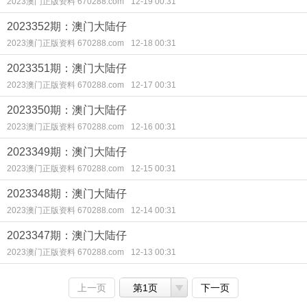
2023澳门正版资料 670288.com
12-19 00:31
2023352期：澳门大陆仔
2023澳门正版资料 670288.com
12-18 00:31
2023351期：澳门大陆仔
2023澳门正版资料 670288.com
12-17 00:31
2023350期：澳门大陆仔
2023澳门正版资料 670288.com
12-16 00:31
2023349期：澳门大陆仔
2023澳门正版资料 670288.com
12-15 00:31
2023348期：澳门大陆仔
2023澳门正版资料 670288.com
12-14 00:31
2023347期：澳门大陆仔
2023澳门正版资料 670288.com
12-13 00:31
上一页
第1页
下一页