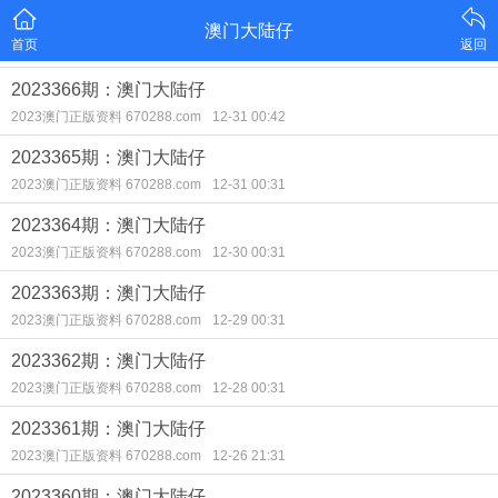
澳门大陆仔
首页
返回
2023366期：澳门大陆仔
2023澳门正版资料 670288.com
12-31 00:42
2023365期：澳门大陆仔
2023澳门正版资料 670288.com
12-31 00:31
2023364期：澳门大陆仔
2023澳门正版资料 670288.com
12-30 00:31
2023363期：澳门大陆仔
2023澳门正版资料 670288.com
12-29 00:31
2023362期：澳门大陆仔
2023澳门正版资料 670288.com
12-28 00:31
2023361期：澳门大陆仔
2023澳门正版资料 670288.com
12-26 21:31
2023360期：澳门大陆仔