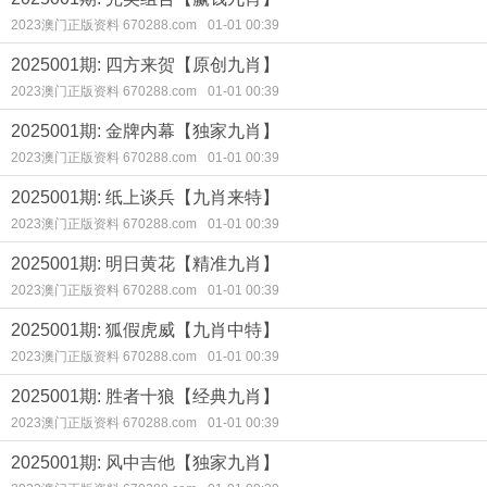
2023澳门正版资料 670288.com
01-01 00:39
2025001期: 四方来贺【原创九肖】
2023澳门正版资料 670288.com
01-01 00:39
2025001期: 金牌内幕【独家九肖】
2023澳门正版资料 670288.com
01-01 00:39
2025001期: 纸上谈兵【九肖来特】
2023澳门正版资料 670288.com
01-01 00:39
2025001期: 明日黄花【精准九肖】
2023澳门正版资料 670288.com
01-01 00:39
2025001期: 狐假虎威【九肖中特】
2023澳门正版资料 670288.com
01-01 00:39
2025001期: 胜者十狼【经典九肖】
2023澳门正版资料 670288.com
01-01 00:39
2025001期: 风中吉他【独家九肖】