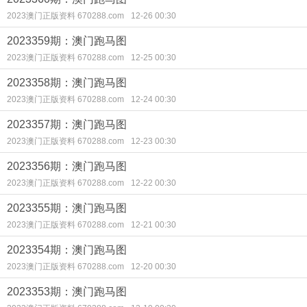
2023澳门正版资料 670288.com
12-26 00:30
2023359期：澳门跑马图
2023澳门正版资料 670288.com
12-25 00:30
2023358期：澳门跑马图
2023澳门正版资料 670288.com
12-24 00:30
2023357期：澳门跑马图
2023澳门正版资料 670288.com
12-23 00:30
2023356期：澳门跑马图
2023澳门正版资料 670288.com
12-22 00:30
2023355期：澳门跑马图
2023澳门正版资料 670288.com
12-21 00:30
2023354期：澳门跑马图
2023澳门正版资料 670288.com
12-20 00:30
2023353期：澳门跑马图