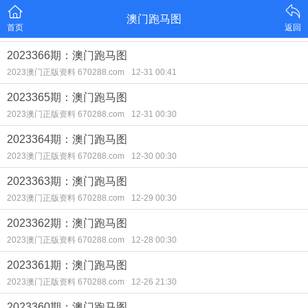
澳门跑马图
首页
返回
2023366期：澳门跑马图
2023澳门正版资料 670288.com
12-31 00:41
2023365期：澳门跑马图
2023澳门正版资料 670288.com
12-31 00:30
2023364期：澳门跑马图
2023澳门正版资料 670288.com
12-30 00:30
2023363期：澳门跑马图
2023澳门正版资料 670288.com
12-29 00:30
2023362期：澳门跑马图
2023澳门正版资料 670288.com
12-28 00:30
2023361期：澳门跑马图
2023澳门正版资料 670288.com
12-26 21:30
2023360期：澳门跑马图