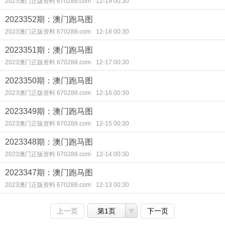
2023澳门正版资料 670288.com
12-19 00:30
2023352期：澳门跑马图
2023澳门正版资料 670288.com
12-18 00:30
2023351期：澳门跑马图
2023澳门正版资料 670288.com
12-17 00:30
2023350期：澳门跑马图
2023澳门正版资料 670288.com
12-16 00:30
2023349期：澳门跑马图
2023澳门正版资料 670288.com
12-15 00:30
2023348期：澳门跑马图
2023澳门正版资料 670288.com
12-14 00:30
2023347期：澳门跑马图
2023澳门正版资料 670288.com
12-13 00:30
上一页
第1页
下一页