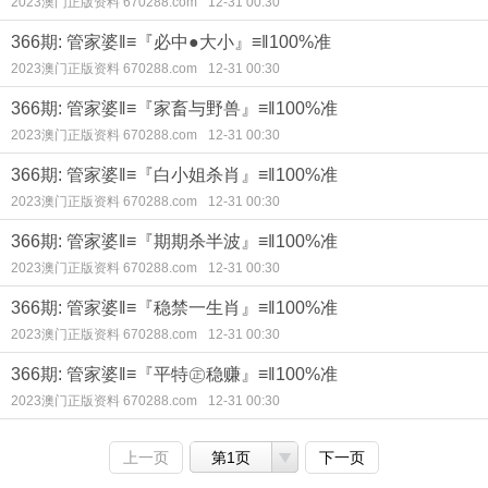
2023澳门正版资料 670288.com
12-31 00:30
366期: 管家婆‖≡『必中●大小』≡‖100%准
2023澳门正版资料 670288.com
12-31 00:30
366期: 管家婆‖≡『家畜与野兽』≡‖100%准
2023澳门正版资料 670288.com
12-31 00:30
366期: 管家婆‖≡『白小姐杀肖』≡‖100%准
2023澳门正版资料 670288.com
12-31 00:30
366期: 管家婆‖≡『期期杀半波』≡‖100%准
2023澳门正版资料 670288.com
12-31 00:30
366期: 管家婆‖≡『稳禁一生肖』≡‖100%准
2023澳门正版资料 670288.com
12-31 00:30
366期: 管家婆‖≡『平特㊣稳赚』≡‖100%准
2023澳门正版资料 670288.com
12-31 00:30
上一页
第1页
下一页