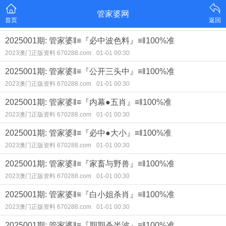
管家婆网
首页
返回
2025001期: 管家婆‖≡『必中波色料』≡‖100%准
2023澳门正版资料 670288.com
01-01 00:30
2025001期: 管家婆‖≡『公开三头中』≡‖100%准
2023澳门正版资料 670288.com
01-01 00:30
2025001期: 管家婆‖≡『内幕●五肖』≡‖100%准
2023澳门正版资料 670288.com
01-01 00:30
2025001期: 管家婆‖≡『必中●大小』≡‖100%准
2023澳门正版资料 670288.com
01-01 00:30
2025001期: 管家婆‖≡『家畜与野兽』≡‖100%准
2023澳门正版资料 670288.com
01-01 00:30
2025001期: 管家婆‖≡『白小姐杀肖』≡‖100%准
2023澳门正版资料 670288.com
01-01 00:30
2025001期: 管家婆‖≡『期期杀半波』≡‖100%准