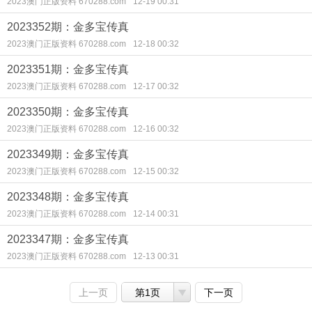
2023澳门正版资料 670288.com
12-19 00:31
2023352期：金多宝传真
2023澳门正版资料 670288.com
12-18 00:32
2023351期：金多宝传真
2023澳门正版资料 670288.com
12-17 00:32
2023350期：金多宝传真
2023澳门正版资料 670288.com
12-16 00:32
2023349期：金多宝传真
2023澳门正版资料 670288.com
12-15 00:32
2023348期：金多宝传真
2023澳门正版资料 670288.com
12-14 00:31
2023347期：金多宝传真
2023澳门正版资料 670288.com
12-13 00:31
上一页
第1页
下一页