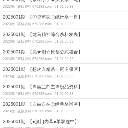
2023澳门正版资料 670288.com
01-01 00:33
2025001期: 【㊣鬼剪羽㊣统计杀一肖】
2023澳门正版资料 670288.com
01-01 00:33
2025001期: 【龙马精神综合杀料发表】
2023澳门正版资料 670288.com
01-01 00:33
2025001期: 【亮★劍☆原创公式殺合】
2023澳门正版资料 670288.com
01-01 00:33
2025001期: 【想次方精杀一尾专项区】
2023澳门正版资料 670288.com
01-01 00:33
2025001期: 【※幽兰郡主※极品资料】
2023澳门正版资料 670288.com
01-01 00:33
2025001期: 【自由自在㊣经典杀肖區】
2023澳门正版资料 670288.com
01-01 00:33
2025001期: 【●澳门内幕●单双连中】